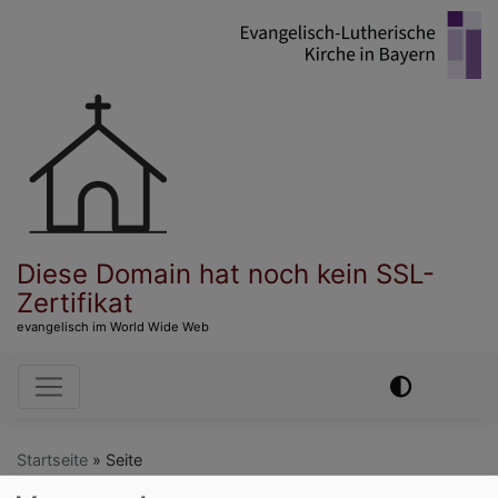
Direkt
zum
Inhalt
Diese Domain hat noch kein SSL-
Zertifikat
evangelisch im World Wide Web
Hauptnavigation
Startseite
Seite