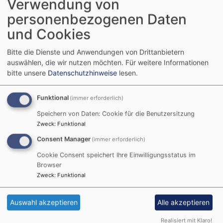
Verwendung von
personenbezogenen Daten
Seite
und Cookies
Bitte die Dienste und Anwendungen von Drittanbietern
Hier können Sie Ihren Inhalt einfügen. Neue Seiten
auswählen, die wir nutzen möchten.
Für weitere Informationen
erstellen Sie über
Inhalt
->
Inhalt hinzufügen
.
bitte unsere
Datenschutzhinweise
lesen.
Funktional
(immer erforderlich)
Speichern von Daten: Cookie für die Benutzersitzung
Zweck
:
Funktional
Consent Manager
(immer erforderlich)
Cookie Consent speichert Ihre Einwilligungsstatus im
Browser
Zweck
:
Funktional
Auswahl akzeptieren
Alle akzeptieren
Realisiert mit Klaro!